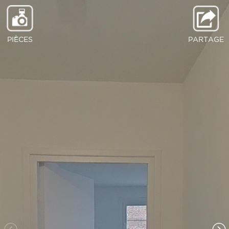
PIÈCES
PARTAGE
Hall d entrée
WC